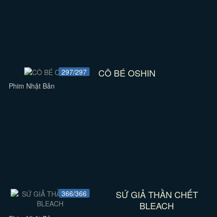
CÔ BÉ OSHIN
297/297
Phim Nhật Bản
SỨ GIẢ THẦN CHẾT
366/366
BLEACH