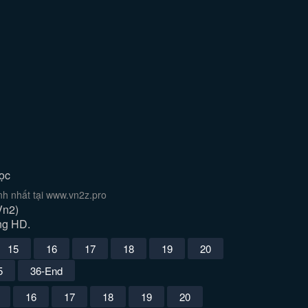
gọc
h nhất tại www.vn2z.pro
Vn2)
ợng HD.
15
16
17
18
19
20
5
36-End
16
17
18
19
20