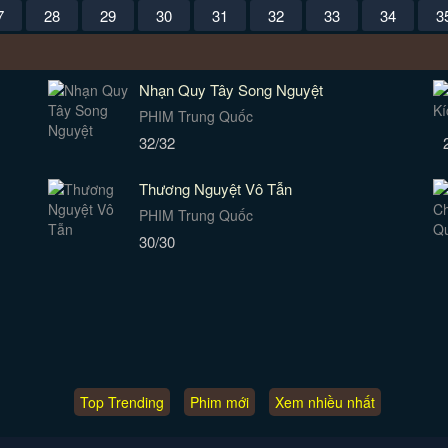
7
28
29
30
31
32
33
34
3
Nhạn Quy Tây Song Nguyệt
PHIM Trung Quốc
32/32
Thương Nguyệt Vô Tẫn
PHIM Trung Quốc
30/30
Top Trending
Phim mới
Xem nhiều nhất