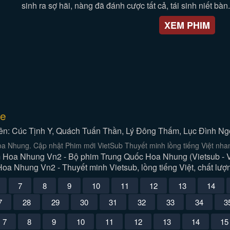
sinh ra sợ hãi, nàng đã đánh cược tất cả, tái sinh niết bàn.
XEM PHIM
ue
iên: Cúc Tịnh Y, Quách Tuấn Thần, Lý Đông Thấm, Lục Đình N
 Nhung. Cập nhật Phim mới VietSub Thuyết minh lồng tiếng Việt nhan
 Hoa Nhung Vn2 - Bộ phim Trung Quốc Hoa Nhung (Vietsub - 
oa Nhung Vn2 - Thuyết minh Vietsub, lồng tiếng Việt, chất lư
7
8
9
10
11
12
13
14
7
28
29
30
31
32
33
34
3
7
8
9
10
11
12
13
14
15