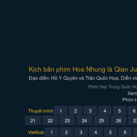
Kịch bản phim Hoa Nhung là Qian J
Đạo diễn: Hồ Y Quyên và Trần Quốc Hoa. Diễn v
Phim Hay Trung Quốc Hoa
Xem
Phim H
Thuyết minh:
1
2
3
4
5
6
21
22
23
24
25
26
2
VietSub:
1
2
3
4
5
6