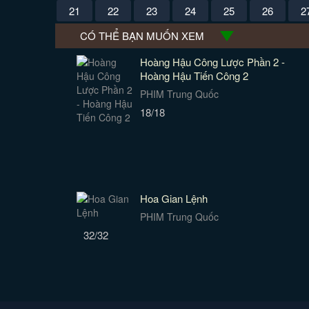
21
22
23
24
25
26
2
CÓ THỂ BẠN MUỐN XEM
Hoàng Hậu Công Lược Phần 2 -
Hoàng Hậu Tiến Công 2
PHIM Trung Quốc
18/18
Hoa Gian Lệnh
PHIM Trung Quốc
32/32