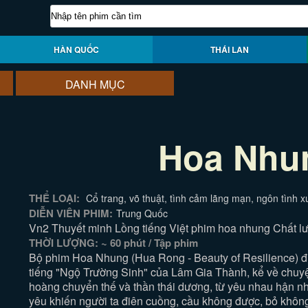
HÀN QUỐC
THÁI LAN
DANH MỤC
Hoa Nhu
THỂ LOẠI:
Cổ trang, võ thuật, tình cảm lãng mạn, ngôn tình 
DIỄN VIÊN PHIM:
Trung Quốc
Vn2 Thuyết minh Lồng tiếng Việt phim hoa nhung Chất l
THỜI LƯỢNG: ~ 60 phút / Tập phim
Bộ phim Hoa Nhung (Hua Rong - Beauty of Resilience) đượ
tiếng "Ngộ Trường Sinh" của Lâm Gia Thành, kể về chuy
hoàng chuyển thế và thần thái dương, từ yêu nhau hận n
yêu khiến người ta điên cuồng, cầu không được, bỏ không 