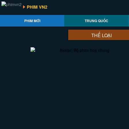
PHIM VN2
PHIM MỚI
TRUNG QUỐC
THỂ LOẠI