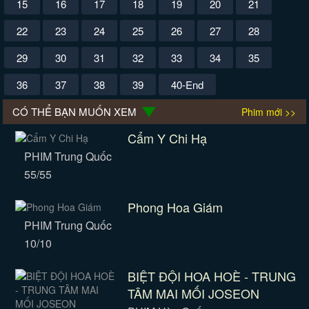
15
16
17
18
19
20
21
22
23
24
25
26
27
28
29
30
31
32
33
34
35
36
37
38
39
40-End
CÓ THỂ BẠN MUỐN XEM
Phim mới >>
Cẩm Y Chi Hạ
PHIM Trung Quốc
55/55
Phong Hoa Giám
PHIM Trung Quốc
10/10
BIỆT ĐỘI HOA HOÈ - TRUNG
TÂM MAI MỐI JOSEON