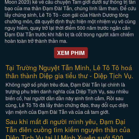
Moon 2023) kể về câu chuyện Tam giới dưới sự thống trị tàn
bạo của ma thần Đạm Đài Tẫn, chúng linh lầm than. Để cứu
lấy chúng sinh, Lê Tô Tô - con gái của Hành Dương tông
chưởng môn, đã quyết định thực hiện một nhiệm vụ vô cùng
nguy hiểm, quay trở lại thời điểm 500 năm trước ngăn cản
Đạm Đài Tẫn trước khi hắn bị tà cốt trong người xâm chiếm
hoàn toàn trở thành thần ma.
XEM PHIM
Tại Trường Nguyệt Tẫn Minh, Lê Tô Tô hoá
thân thành Diệp gia tiểu thư - Diệp Tịch Vụ.
Không ngờ số phận trêu đùa, Đạm Đài Tẫn lại chính là
trượng phu trên danh nghĩa của Diệp Tịch Vụ, sau nhiều
biến cố, hai người dần dần nãy sinh tình cảm. Rồi sau
cùng, Lê Tô Tô đã lấy thân chứng đạo, thay đổi cục diện
vận mệnh của Đạm Đài Tẫn và của cả tam giới.
Sau khi mất đi người mình yêu, Đạm Đại
Tẫn điên cuồng tìm kiếm nguyên thần của
Diệp Tịch Vụ tại U Minh Xuyên suốt 500