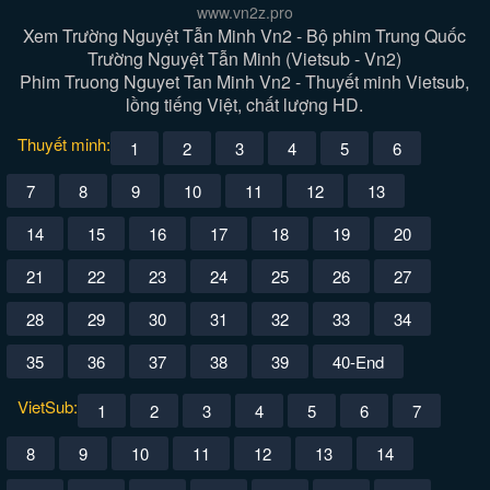
www.vn2z.pro
Xem Trường Nguyệt Tẫn Minh Vn2 - Bộ phim Trung Quốc
Trường Nguyệt Tẫn Minh (Vietsub - Vn2)
Phim Truong Nguyet Tan Minh Vn2 - Thuyết minh Vietsub,
lồng tiếng Việt, chất lượng HD.
Thuyết minh:
1
2
3
4
5
6
7
8
9
10
11
12
13
14
15
16
17
18
19
20
21
22
23
24
25
26
27
28
29
30
31
32
33
34
35
36
37
38
39
40-End
VietSub:
1
2
3
4
5
6
7
8
9
10
11
12
13
14