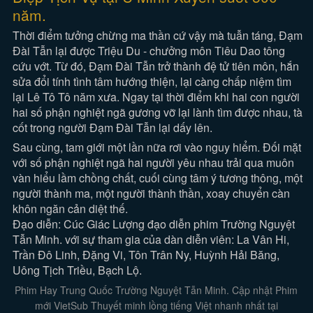
năm.
Thời điểm tưởng chừng ma thần cứ vậy mà tuẫn táng, Đạm
Đài Tẫn lại được Triệu Du - chưởng môn Tiêu Dao tông
cứu vớt. Từ đó, Đạm Đài Tẫn trở thành đệ tử tiên môn, hắn
sửa đổi tính tình tâm hướng thiện, lại càng chấp niệm tìm
lại Lê Tô Tô năm xưa. Ngay tại thời điểm khi hai con người
hai số phận nghiệt ngã gương vỡ lại lành tìm được nhau, tà
cốt trong người Đạm Đài Tẫn lại dấy lên.
Sau cùng, tam giới một lần nữa rơi vào nguy hiểm. Đối mặt
với số phận nghiệt ngã hai người yêu nhau trải qua muôn
vàn hiểu lầm chồng chất, cuối cùng tâm ý tương thông, một
người thành ma, một người thành thần, xoay chuyển càn
khôn ngăn cản diệt thế.
Đạo diễn: Cúc Giác Lượng đạo diễn phim Trường Nguyệt
Tẫn Minh. với sự tham gia của dàn diễn viên: La Vân Hi,
Trần Đô Linh, Đặng Vi, Tôn Trân Ny, Huỳnh Hải Băng,
Uông Tịch Triều, Bạch Lộ.
Phim Hay Trung Quốc Trường Nguyệt Tẫn Minh. Cập nhật Phim
mới VietSub Thuyết minh lồng tiếng Việt nhanh nhất tại