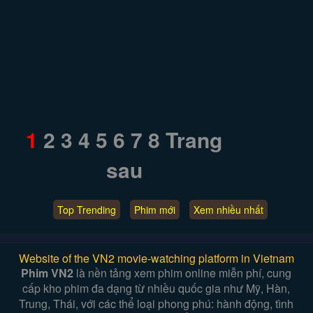
1
2
3
4
5
6
7
8
Trang
sau
Top Trending
Phim mới
Xem nhiều nhất
Website of the VN2 movie-watching platform in Vietnam
Phim VN2
là nền tảng xem phim online miễn phí, cung
cấp kho phim đa dạng từ nhiều quốc gia như Mỹ, Hàn,
Trung, Thái, với các thể loại phong phú: hành động, tình