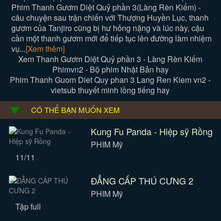
Phim Thanh Gươm Diệt Quỷ phần 3(Làng Rèn Kiếm) -
câu chuyện sau trận chiến với Thượng Huyền Lục, thanh
gươm của Tanjiro cũng bị hư hỏng nặng và lúc này, cậu
cần một thanh gươm mới để tiếp tục lên đường làm nhiệm
vụ...
[Xem thêm]
Xem Thanh Gươm Diệt Quỷ phần 3 - Làng Rèn Kiếm
Phimvn2 - Bộ phim Nhật Bản hay
Phim Thanh Guom Diet Quy phan 3 Lang Ren Kiem vn2 -
vietsub thuyết minh lồng tiếng hay
CÓ THỂ BẠN MUỐN XEM
Kung Fu Panda - Hiệp sỹ Rồng
PHIM Mỹ
11/11
ĐẲNG CẤP THÚ CƯNG 2
PHIM Mỹ
Tập full